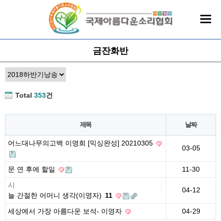
금잔화반
Total
353
건
제목
날짜
어느대나무의고백 이명희 [믹싱완성] 20210305
03-05
문 연 후에 할일
11-30
시
04-12
늘 간절한 어머니 생각(이영자)
11
세상에서 가장 아름다운 보석- 이영자
04-29